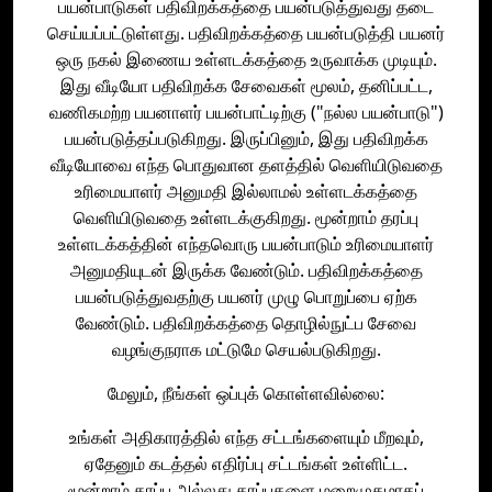
பயன்பாடுகள் பதிவிறக்கத்தை பயன்படுத்துவது தடை
செய்யப்பட்டுள்ளது. பதிவிறக்கத்தை பயன்படுத்தி பயனர்
ஒரு நகல் இணைய உள்ளடக்கத்தை உருவாக்க முடியும்.
இது வீடியோ பதிவிறக்க சேவைகள் மூலம், தனிப்பட்ட,
வணிகமற்ற பயனாளர் பயன்பாட்டிற்கு ("நல்ல பயன்பாடு")
பயன்படுத்தப்படுகிறது. இருப்பினும், இது பதிவிறக்க
வீடியோவை எந்த பொதுவான தளத்தில் வெளியிடுவதை
உரிமையாளர் அனுமதி இல்லாமல் உள்ளடக்கத்தை
வெளியிடுவதை உள்ளடக்குகிறது. மூன்றாம் தரப்பு
உள்ளடக்கத்தின் எந்தவொரு பயன்பாடும் உரிமையாளர்
அனுமதியுடன் இருக்க வேண்டும். பதிவிறக்கத்தை
பயன்படுத்துவதற்கு பயனர் முழு பொறுப்பை ஏற்க
வேண்டும். பதிவிறக்கத்தை தொழில்நுட்ப சேவை
வழங்குநராக மட்டுமே செயல்படுகிறது.
மேலும், நீங்கள் ஒப்புக் கொள்ளவில்லை:
உங்கள் அதிகாரத்தில் எந்த சட்டங்களையும் மீறவும்,
ஏதேனும் கடத்தல் எதிர்ப்பு சட்டங்கள் உள்ளிட்ட.
மூன்றாம் தரப்பு அல்லது தரப்புகளை மறைமுகமாகப்