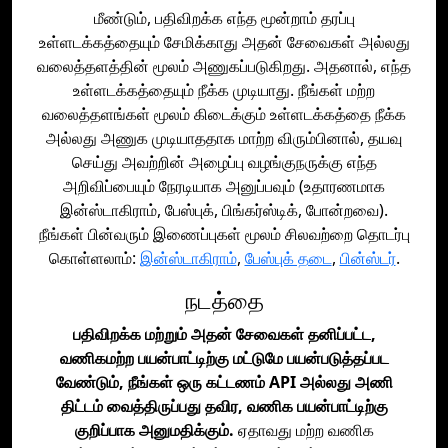
மீண்டும், பதிவிறக்க எந்த மூன்றாம் தரப்பு
உள்ளடக்கத்தையும் சேமிக்காது அதன் சேவைகள் அல்லது
வலைத்தளத்தின் மூலம் அணுகப்படுகிறது. அதனால், எந்த
உள்ளடக்கத்தையும் நீக்க முடியாது. நீங்கள் மற்ற
வலைத்தளங்கள் மூலம் கிடைக்கும் உள்ளடக்கத்தை நீக்க
அல்லது அணுக முடியாததாக மாற்ற விரும்பினால், தயவு
செய்து அவற்றின் அழைப்பு வழங்குநருக்கு எந்த
அறிவிப்பையும் நேரடியாக அனுப்பவும் (உதாரணமாக
இன்ஸ்டாகிராம், பேஸ்புக், பிங்கர்ஸ்டிக், போன்றவை).
நீங்கள் பின்வரும் இணைப்புகள் மூலம் சிலவற்றை தொடர்பு
கொள்ளலாம்:
இன்ஸ்டாகிராம்
,
பேஸ்புக் தடை
,
பின்ஸ்டர்
.
நடத்தை
பதிவிறக்க மற்றும் அதன் சேவைகள் தனிப்பட்ட,
வணிகமற்ற பயன்பாட்டிற்கு மட்டுமே பயன்படுத்தப்பட
வேண்டும், நீங்கள் ஒரு கட்டணம் API அல்லது அணி
திட்டம் வைத்திருப்பது தவிர, வணிக பயன்பாட்டிற்கு
குறிப்பாக அனுமதிக்கும்.
ஏதாவது மற்ற வணிக