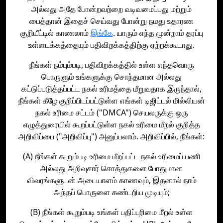
அல்லது அதே போன்றவற்றை வடிவமைப்பது மற்றும்
பைத்தான் இதைச் செய்வது போன்று நமது உதாரண
குறியீட்டில் காணலாம்
இங்கே
. யாரும் எந்த மூன்றாம் தரப்பு
உள்ளடக்கத்தையும் பதிவிறக்கத்திற்கு ஏற்றக்கூடாது.
நீங்கள் நம்பும்படி, பதிவிறக்கத்தில் உள்ள எந்தவொரு
பொருளும் உங்களுக்கு சொந்தமான அல்லது
கட்டுப்படுத்தப்பட்ட நகல் உரிமத்தை மீறுவதாக இருந்தால்,
நீங்கள் கீழே குறிப்பிடப்பட்டுள்ள எங்கள் டிஜிட்டல் மில்லியன்
நகல் உரிமை சட்டம் ("DMCA") செயலருக்கு ஒரு
எழுத்துரையில் கூறப்பட்டுள்ள நகல் உரிமை மீறல் குறித்த
அறிவிப்பை ("அறிவிப்பு") அனுப்பலாம். அறிவிப்பில், நீங்கள்:
(A) நீங்கள் கூறும்படி உரிமை மீறப்பட்ட நகல் உரிமைப் பணி
அல்லது அறிவுசார் சொத்துகளை போதுமான
விவரங்களுடன் அடையாளம் காணவும், இதனால் நாம்
அந்தப் பொருளை கண்டறிய முடியும்;
(B) நீங்கள் கூறும்படி உங்கள் பதிப்புரிமை மீறல் உள்ள