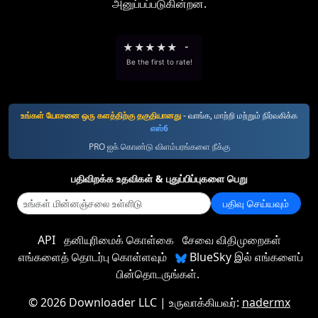
அனுப்பப்படுகின்றன.
★
★
★
★
★
-
Be the first to rate!
உங்கள் யோசனை ஒரு களத்திற்கு தகுதியானது
- வாங்க, மாற்றி மற்றும் நிர்வகிக்க
எஸ்6
PRO ஐக் கொண்டு விளம்பரங்களை நீக்கு
பதிவிறக்க உதவிகள் & புதுப்பிப்புகளை பெறு
பதிவு செய்யவும்
API
தனியுரிமைக் கொள்கை
சேவை விதிமுறைகள்
எங்களைத் தொடர்பு கொள்ளவும்
BlueSky இல் எங்களைப்
பின்தொடருங்கள்.
©
2026 Downloader LLC
| உருவாக்கியவர்:
nadermx