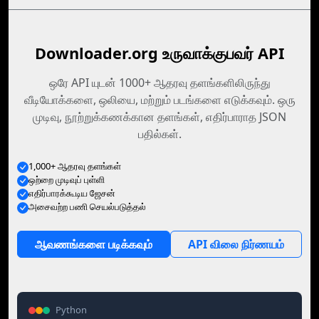
Downloader.org உருவாக்குபவர் API
ஒரே API யுடன் 1000+ ஆதரவு தளங்களிலிருந்து
வீடியோக்களை, ஒலியை, மற்றும் படங்களை எடுக்கவும். ஒரு
முடிவு, நூற்றுக்கணக்கான தளங்கள், எதிர்பாராத JSON
பதில்கள்.
1,000+ ஆதரவு தளங்கள்
ஒற்றை முடிவுப் புள்ளி
எதிர்பாரக்கூடிய ஜேசன்
அசைவற்ற பணி செயல்படுத்தல்
ஆவணங்களை படிக்கவும்
API விலை நிர்ணயம்
Python