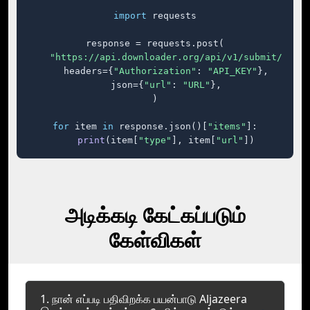
import
 requests

response = requests.post(

"https://api.downloader.org/api/v1/submit/"
,

    headers={
"Authorization"
: 
"API_KEY"
},

    json={
"url"
: 
"URL"
},

)

for
 item 
in
 response.json()[
"items"
]:

print
(item[
"type"
], item[
"url"
])
அடிக்கடி கேட்கப்படும்
கேள்விகள்
1. நான் எப்படி பதிவிறக்க பயன்பாடு Aljazeera