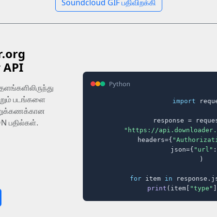
Soundcloud GIF பதிவிறக்கி
.org
் API
Python
தளங்களிலிருந்து
றும் படங்களை
import
 reque
ூற்றுக்கணக்கான
response = reques
N பதில்கள்.
"https://api.downloader.
    headers={
"Authorizat
    json={
"url"
:
)

for
 item 
in
 response.j
print
(item[
"type"
]