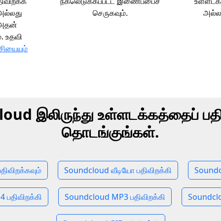
திவிறக்க
நகலெடுக்கப்பட்ட இணைப்பைச்
உள்ளடக
 அல்லது
செருகவும்.
அல்லத
 அதன்
. உதவி
்சியையும்
oud இலிருந்து உள்ளடக்கத்தைப் பதி
தொடங்குங்கள்.
திவிறக்கவும்
Soundcloud வீடியோ பதிவிறக்கி
Soundc
 பதிவிறக்கி
Soundcloud MP3 பதிவிறக்கி
Soundclo