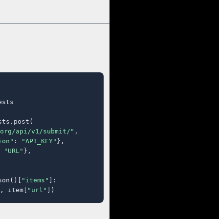
sts

ts.post(

org/api/v1/submit/"
,

ion"
: 
"API_KEY"
},

 
"URL"
},

son()[
"items"
]:

, item[
"url"
])