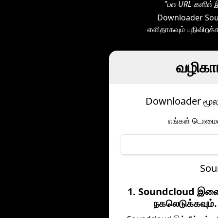
"பல URL களில் இ
Downloader Soun
எளிதாகவும் பதிவிறக்
வழிகாட
Downloader மூலம
எங்கள் டொமைனை
Sou
1. Soundcloud இண
நகலெடுக்கவும்.