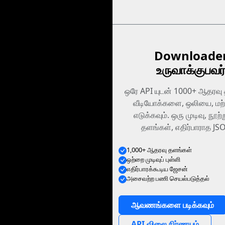
Downloader
உருவாக்குபவர
ஒரே API யுடன் 1000+ ஆதரவு 
வீடியோக்களை, ஒலியை, மற்
எடுக்கவும். ஒரு முடிவு, ந
தளங்கள், எதிர்பாராத JSO
1,000+ ஆதரவு தளங்கள்
ஒற்றை முடிவுப் புள்ளி
எதிர்பாரக்கூடிய ஜேசன்
அசைவற்ற பணி செயல்படுத்தல்
ஆவணங்களை படிக்கவும்
API விலை நிர்ணயம்