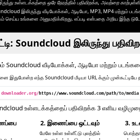
ருந்து உள்ளடக்கத்தை ஒரே நேரத்தில் பதிவிறக்க, அவற்றை காற்புள்ளிக
dcloud இலிருந்து வீடியோக்கள், ஆடியோ, MP3, MP4 மற்றும் படங
கம் செய்ய உங்களை அனுமதிக்கிறது. எப்படி என்பதை அறிய இந்த டுடோர
்டி: Soundcloud இலிருந்து பதிவிற
் Soundcloud வீடியோக்கள், ஆடியோ மற்றும் படங்களைப
 இதுபோன்ற எந்த Soundcloud மீடியா URL க்கும் முன்கூட்டியே தய
downloader.org/
https://www.soundcloud.com/path/to/media
ndcloud உள்ளடக்கத்தைப் பதிவிறக்க 3 எளிய வழிமுற
ைப்பை
2. இணைப்பை ஒட்டவும்
3. உட
மேலே உள்ள உள்ளீட்டு புலத்தில்
பொத்தா