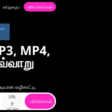
பதிவு செய்யவும்
உள்நுழைய
ஸ்6
P3, MP4,
வ்வாறு
டியான வழிகாட்டி.
URL
பதிவிறக்கவும்
ஐ
ஒட்டுக