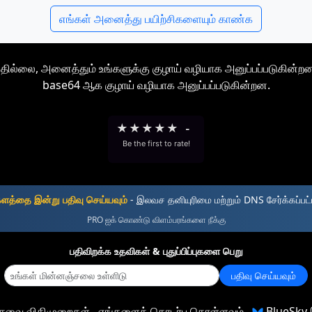
எங்கள் அனைத்து பயிற்சிகளையும் காண்க
ிப்பதில்லை, அனைத்தும் உங்களுக்கு குழாய் வழியாக அனுப்பப்படுகின்றன
base64 ஆக குழாய் வழியாக அனுப்பப்படுகின்றன.
★
★
★
★
★
-
Be the first to rate!
களத்தை இன்று பதிவு செய்யவும்
- இலவச தனியுரிமை மற்றும் DNS சேர்க்கப்பட
PRO ஐக் கொண்டு விளம்பரங்களை நீக்கு
பதிவிறக்க உதவிகள் & புதுப்பிப்புகளை பெறு
பதிவு செய்யவும்
ேவை விதிமுறைகள்
எங்களைத் தொடர்பு கொள்ளவும்
BlueSky 