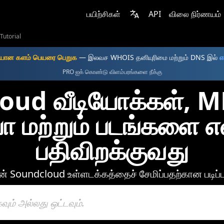
பயிற்சிகள்
API
விலை நிர்ணயம்
Tutorial
ியான களம் பெயரை பெறுக
— இலவச WHOIS தனியுரிமை மற்றும் DNS இல்
எ
PRO ஐக் கொண்டு விளம்பரங்களை நீக்கு
oud வீடியோக்கள், M
 மற்றும் படங்களை எ
பதிவிறக்குவது
 Soundcloud உள்ளடக்கத்தைச் சேமிப்பதற்கான படிப்ப