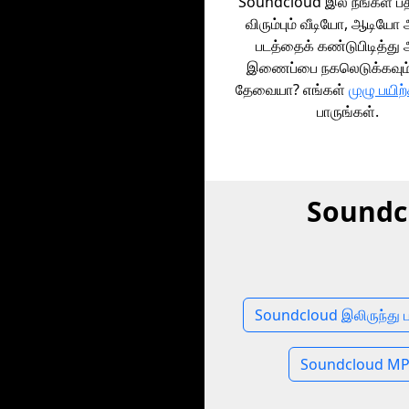
Soundcloud இல் நீங்கள் ப
விரும்பும் வீடியோ, ஆடியோ
படத்தைக் கண்டுபிடித்து
இணைப்பை நகலெடுக்கவும்
தேவையா? எங்கள்
முழு பயிற
பாருங்கள்.
Soundcl
Soundcloud இலிருந்து ப
Soundcloud MP4