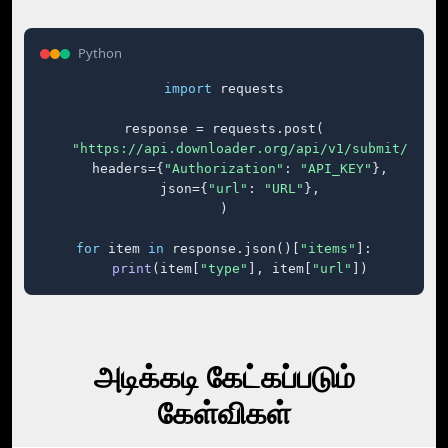
Python
import
 requests

response = requests.post(

"https://api.downloader.org/api/v1/submit/"
,

    headers={
"Authorization"
: 
"API_KEY"
},

    json={
"url"
: 
"URL"
},

)

for
 item 
in
 response.json()[
"items"
]:

print
(item[
"type"
], item[
"url"
])
அடிக்கடி கேட்கப்படும்
கேள்விகள்