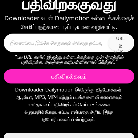
பதிவிறக்குவது
Downloader உடன் Dailymotion உள்ளடக்கத்தைச்
சேமிப்பதற்கான படிப்படியான வழிகாட்டி.
URL
ஐ
ஒட்டுக
"பல URL களில் இருந்து உள்ளடக்கத்தை ஒரே நேரத்தில்
பதிவிறக்க, அவற்றை காற்புள்ளிகளால் பிரித்தல்."
பதிவிறக்கவும்
Downloader Dailymotion இலிருந்து வீடியோக்கள்,
ஆடியோ, MP3, MP4 மற்றும் படங்களை விரைவாகவும்
எளிதாகவும் பதிவிறக்கம் செய்ய உங்களை
அனுமதிக்கிறது. எப்படி என்பதை அறிய இந்த
டுடோரியலைப் பின்பற்றவும்.