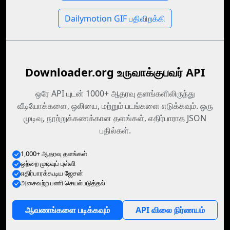
Dailymotion GIF பதிவிறக்கி
Downloader.org உருவாக்குபவர் API
ஒரே API யுடன் 1000+ ஆதரவு தளங்களிலிருந்து
வீடியோக்களை, ஒலியை, மற்றும் படங்களை எடுக்கவும். ஒரு
முடிவு, நூற்றுக்கணக்கான தளங்கள், எதிர்பாராத JSON
பதில்கள்.
1,000+ ஆதரவு தளங்கள்
ஒற்றை முடிவுப் புள்ளி
எதிர்பாரக்கூடிய ஜேசன்
அசைவற்ற பணி செயல்படுத்தல்
ஆவணங்களை படிக்கவும்
API விலை நிர்ணயம்