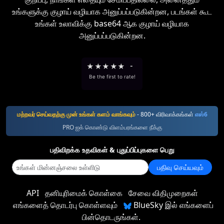
உங்களுக்கு குழாய் வழியாக அனுப்பப்படுகின்றன, படங்கள் கூட
உங்கள் உலாவிக்கு base64 ஆக குழாய் வழியாக
அனுப்பப்படுகின்றன.
★
★
★
★
★
-
Be the first to rate!
மற்றவர் செய்வதற்கு முன் உங்கள் களம் வாங்கவும்
- 800+ விரிவாக்கங்கள்
எஸ்6
PRO ஐக் கொண்டு விளம்பரங்களை நீக்கு
பதிவிறக்க உதவிகள் & புதுப்பிப்புகளை பெறு
பதிவு செய்யவும்
API
தனியுரிமைக் கொள்கை
சேவை விதிமுறைகள்
எங்களைத் தொடர்பு கொள்ளவும்
BlueSky இல் எங்களைப்
பின்தொடருங்கள்.