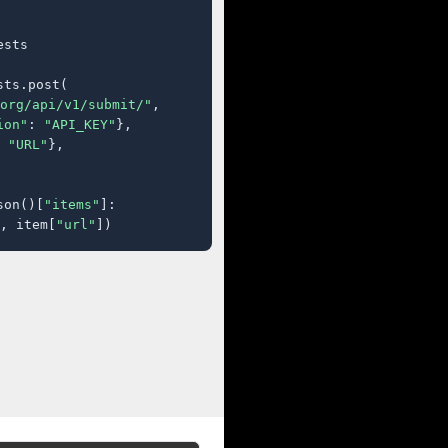
sts

ts.post(

org/api/v1/submit/"
,

ion"
: 
"API_KEY"
},

 
"URL"
},

son()[
"items"
]:

, item[
"url"
])