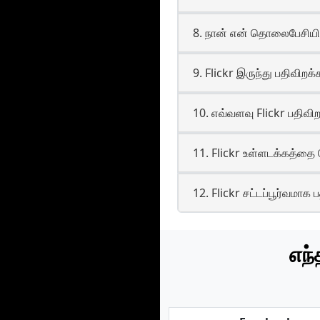
8. நான் என் தொலைபேசியில் 
9. Flickr இருந்து பதிவி
10. எவ்வளவு Flickr பதிவிற
11. Flickr உள்ளடக்கத்தை ச
12. Flickr சட்டப்பூர்வமாக 
எந்