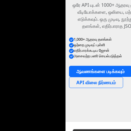
ஒரே API யுடன் 1000+ ஆதரவு 
வீடியோக்களை, ஒலியை, மற்
எடுக்கவும். ஒரு முடிவு, ந
தளங்கள், எதிர்பாராத JSO
1,000+ ஆதரவு தளங்கள்
ஒற்றை முடிவுப் புள்ளி
எதிர்பாரக்கூடிய ஜேசன்
அசைவற்ற பணி செயல்படுத்தல்
ஆவணங்களை படிக்கவும்
API விலை நிர்ணயம்