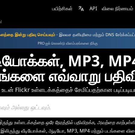
பயிற்சிகள்
API
விலை நிர்ணயம்
al
களத்தை இன்று பதிவு செய்யவும்
- இலவச தனியுரிமை மற்றும் DNS சேர்க்கப்பட
PRO ஐக் கொண்டு விளம்பரங்களை நீக்கு
ீடியோக்கள், MP3, M
படங்களை எவ்வாறு பதிவ
டன் Flickr உள்ளடக்கத்தைச் சேமிப்பதற்கான படிப்படிய
ருந்து உள்ளடக்கத்தை ஒரே நேரத்தில் பதிவிறக்க, அவற்றை காற்புள்ளிக
இலிருந்து வீடியோக்கள், ஆடியோ, MP3, MP4 மற்றும் படங்களை விர