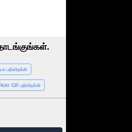
தொடங்குங்கள்.
யோ பதிவிறக்கி
Flickr GIF பதிவிறக்கி