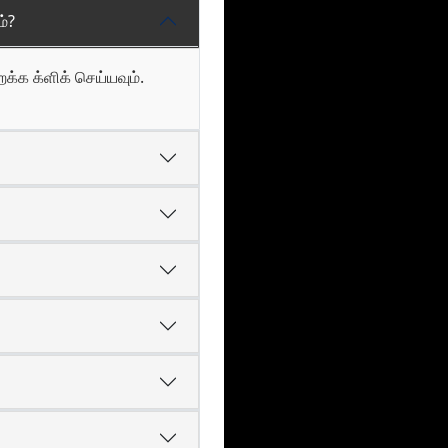
ம்?
றக்க க்ளிக் செய்யவும்.