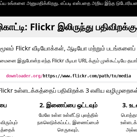
ய்ய உங்களை அனுமதிக்கிறது. எப்படி என்பதை அறிய இந்த டுடோரியலைப
காட்டி: Flickr இலிருந்து பதிவிறக்க
ூலம் Flickr வீடியோக்கள், ஆடியோ மற்றும் படங்களைப் ப
ைனை இதுபோன்ற எந்த Flickr மீடியா URL க்கும் முன்கூட்டியே தயார்
downloader.org/
https://www.flickr.com/path/to/media
Flickr உள்ளடக்கத்தைப் பதிவிறக்க 3 எளிய வழிமுறைகள
்பை
2. இணைப்பை ஒட்டவும்
3. உட
மேலே உள்ள உள்ளீட்டு புலத்தில்
பொத்தா
விரும்பும்
நகலெடுக்கப்பட்ட இணைப்பைச்
உள்ளடக
டத்தைக்
செருகவும்.
அல்லத