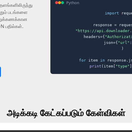
Python
தளங்களிலிருந்து
றும் படங்களை
import
 reque
ூற்றுக்கணக்கான
response = reques
N பதில்கள்.
"https://api.downloader.
    headers={
"Authorizat
    json={
"url"
:
)

for
 item 
in
 response.j
print
(item[
"type"
]
அடிக்கடி கேட்கப்படும் கேள்விகள்