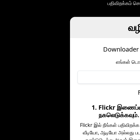
பதிவிறக்கம் செ
வழி
Downloader ம
எங்கள் டொம
1. Flickr இணைப
நகலெடுக்கவும்.
Flickr இல் நீங்கள் பதிவிறக்க 
வீடியோ, ஆடியோ அல்லது ப