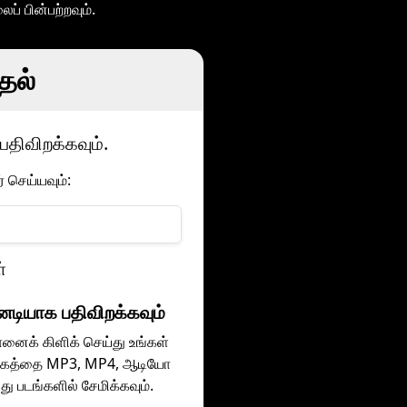
் பின்பற்றவும்.
ுதல்
திவிறக்கவும்.
 செய்யவும்:
்
னடியாக பதிவிறக்கவும்
னைக் கிளிக் செய்து உங்கள்
்கத்தை MP3, MP4, ஆடியோ
ு படங்களில் சேமிக்கவும்.