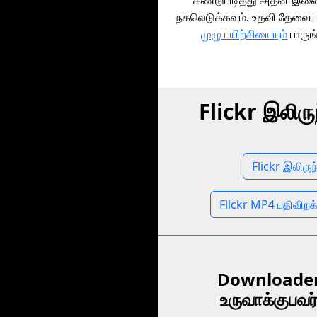
கண்டுபிடித்து அதன் இ
நகலெடுக்கவும். உதவி தேவைய
முழு பயிற்சியையும்
பாருங
Flickr இலிரு
Flickr இலிருந
Flickr MP4 பதிவிறக
Downloader
உருவாக்குபவர