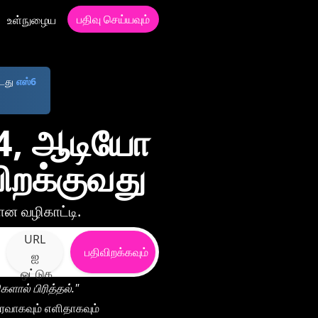
பதிவு செய்யவும்
உள்நுழைய
்டது
எஸ்6
P4, ஆடியோ
ிறக்குவது
ான வழிகாட்டி.
URL
பதிவிறக்கவும்
ஐ
ஒட்டுக
ளால் பிரித்தல்."
ைவாகவும் எளிதாகவும்